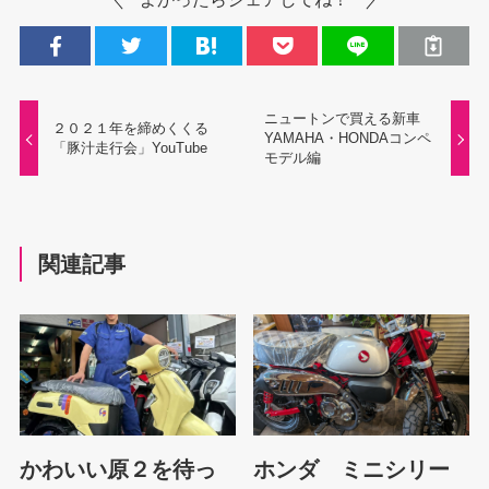
ニュートンで買える新車
２０２１年を締めくくる
YAMAHA・HONDAコンペ
「豚汁走行会」YouTube
モデル編
関連記事
かわいい原２を待っ
ホンダ ミニシリー