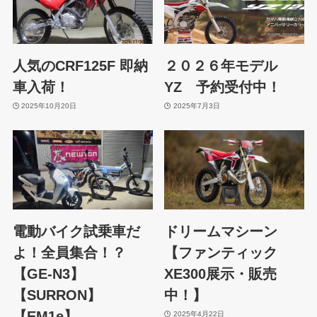
人気のCRF125F 即納
２０２６年モデル
車入荷！
YZ 予約受付中！
2025年10月20日
2025年7月3日
電動バイク試乗車だ
ドリームマシーン
よ！全員集合！？
【ファンティック
【GE-N3】
XE300展示・販売
【SURRON】
中！】
【EM1e】
2025年4月22日