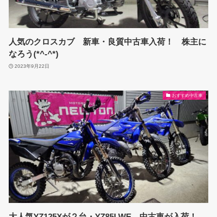
人気のクロスカブ 新車・良質中古車入荷！ 株主に
なろう(*^-^*)
2023年9月22日
おすすめ中古車
大人気YZ125Xが２台・YZ85LWE 中古車が入荷！