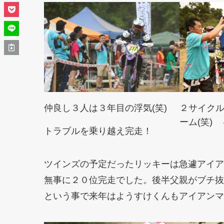
仲良し３人は３年目の浮気(笑)
２サイク
ーム(笑)
トラブルを乗り越え完走！
ツインズの予定だったリッキーは急遽アイア
無事に２０位完走でした。後半父親がブチ抜
という事で来年はようすけくんもアイアンマ