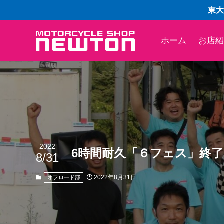
東大
ホーム
お店紹
2022
6時間耐久「６フェス」終
8/31
2022年8月31日
オフロード部