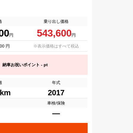
格
乗り出し価格
00
543,600
円
円
00 円
※表示価格はすべて税込
納車お祝いポイント - pt
離
年式
6km
2017
ー
車検/保険
―