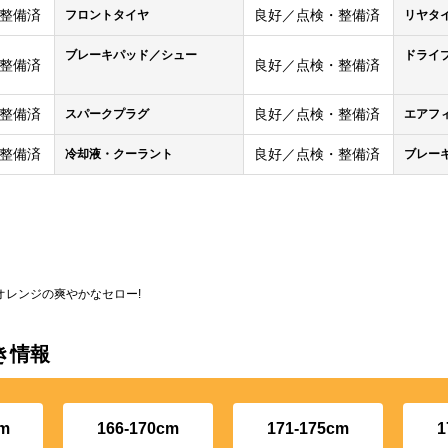
整備済
良好／点検・整備済
フロントタイヤ
リヤタ
ブレーキパッド／シュー
ドライ
整備済
良好／点検・整備済
整備済
良好／点検・整備済
スパークプラグ
エアフ
整備済
良好／点検・整備済
冷却液・クーラント
ブレー
オレンジの爽やかなセロー!
き情報
cm
166-170cm
171-175cm
1