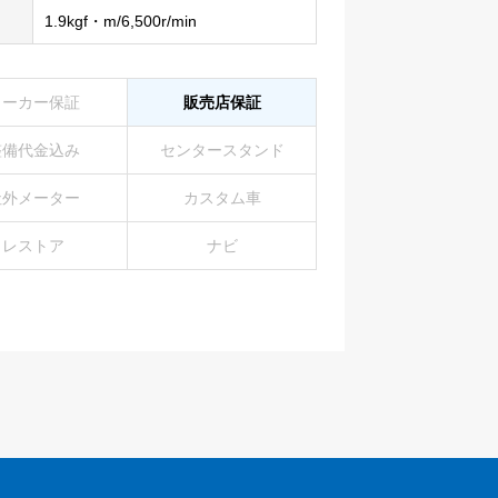
1.9kgf・m/6,500r/min
メーカー保証
販売店保証
整備代金込み
センタースタンド
社外メーター
カスタム車
レストア
ナビ