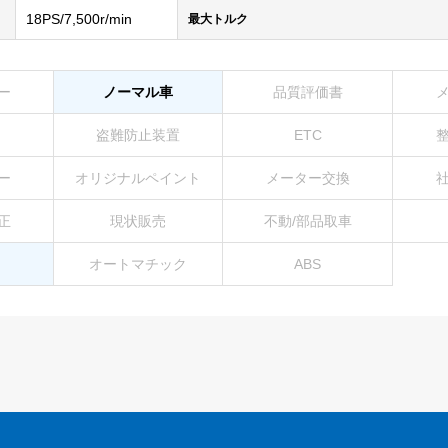
18PS/7,500r/min
最大トルク
ー
ノーマル車
品質評価書
盗難防止装置
ETC
ー
オリジナルペイント
メーター交換
正
現状販売
不動/部品取車
オートマチック
ABS