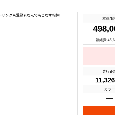
本体価
498,0
諸経費 45,6
走行距
11,32
カラ
―