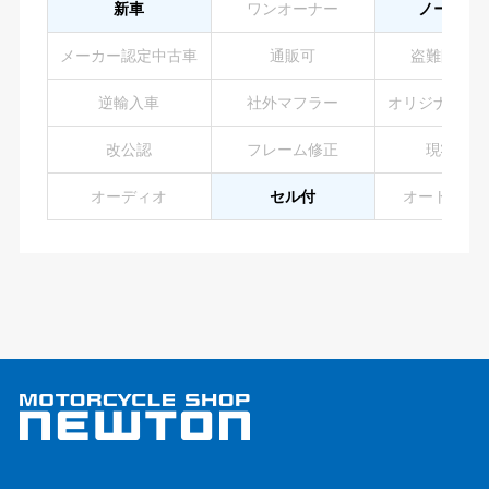
新車
ワンオーナー
ノーマル
メーカー認定中古車
通販可
盗難防止装
逆輸入車
社外マフラー
オリジナルペ
改公認
フレーム修正
現状販売
オーディオ
セル付
オートマチ