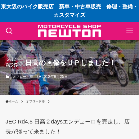
東大阪のバイク販売店 新車・中古車販売 修理・整備・
カスタマイズ
2012
日高の画像をＵＰしました！
9/25
2012年9月25日
オフロード部
ホーム
オフロード部
JEC Rd4,5 日高２daysエンデューロを完走し、店
長が帰って来ました！